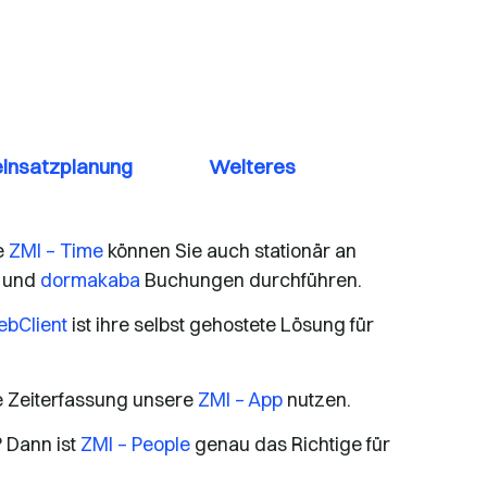
einsatzplanung
Weiteres
e
ZMI – Time
können Sie auch stationär an
und
dormakaba
Buchungen durchführen.
ebClient
ist ihre selbst gehostete Lösung für
e Zeiterfassung unsere
ZMI – App
nutzen.
 Dann ist
ZMI – People
genau das Richtige für