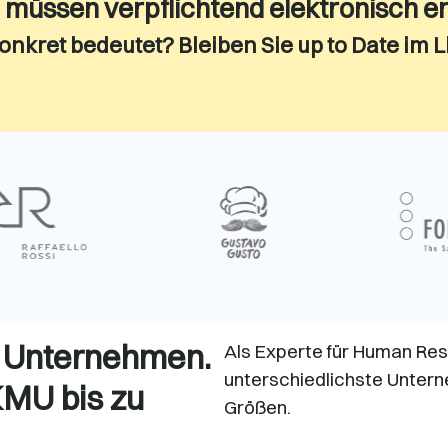
 müssen verpflichtend elektronisch e
nkret bedeutet? Bleiben Sie up to Date im L
r Unternehmen.
Als Experte für Human Res
unterschiedlichste Unter
KMU bis zu
Größen.