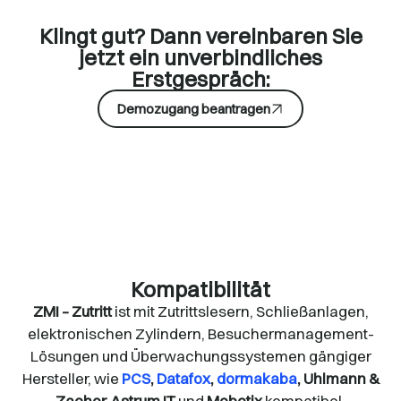
Klingt gut? Dann vereinbaren Sie
jetzt ein unverbindliches
Erstgespräch:
Demozugang beantragen
Kompatibilität
ZMI – Zutritt
ist mit Zutrittslesern, Schließanlagen,
elektronischen Zylindern, Besuchermanagement-
Lösungen und Überwachungssystemen gängiger
Hersteller, wie
PCS
,
Datafox
,
dormakaba
, Uhlmann &
Zacher, Astrum IT
und
Mobotix
kompatibel.